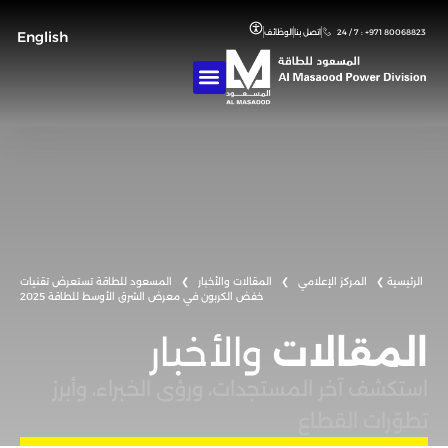
24 / 7 : +971 80068823
اتصل بنا
الوظائف
English
❯
المركز الإعلامي
❯
المقالات والأخبار
❯
المسعود للطاقة تستعرض تقنيات
خفض الكربون في معرض الشرق الأوسط للطاقة 2025
المقالات
والأخبار
استكشف آخر المستجدات، ورؤى الخبراء، وأبرز
تطوّرات القطاع