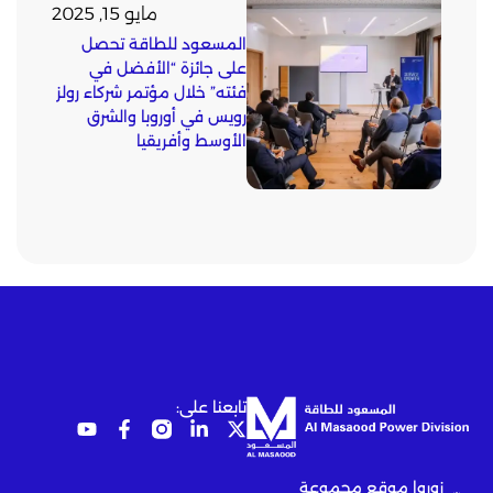
مايو 15, 2025
المسعود للطاقة تحصل
على جائزة “الأفضل في
فئته” خلال مؤتمر شركاء رولز
رويس في أوروبا والشرق
الأوسط وأفريقيا
تابعنا على:
زوروا موقع مجموعة