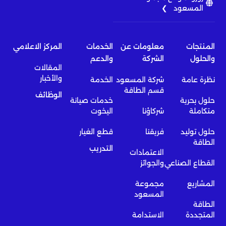
المسعود ❯
المنتجات
معلومات عن
الخدمات
المركز الاعلامي
والحلول
الشركة
والدعم
المقالات
والأخبار
نظرة عامة
شركة المسعود
الخدمة
قسم الطاقة
الوظائف
حلول بحرية
خدمات صيانة
متكاملة
شركاؤنا
اليخوت
حلول توليد
فريقنا
قطع الغيار
الطاقة
التدريب
الاعتمادات
القطاع الصناعي
والجوائز
المشاريع
مجموعة
المسعود
الطاقة
المتجددة
الاستدامة