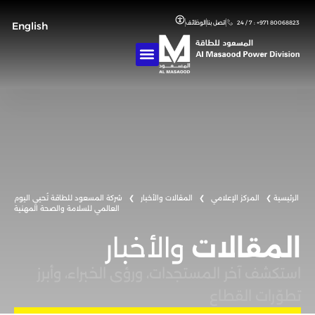
24 / 7 : +971 80068823
اتصل بنا
الوظائف
English
❯
المركز الإعلامي
❯
المقالات والأخبار
❯
شركة المسعود للطاقة تُحيي اليوم
العالمي للسلامة والصحة المهنية
المقالات
والأخبار
استكشف آخر المستجدات، ورؤى الخبراء، وأبرز
تطوّرات القطاع